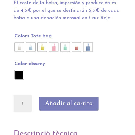
El coste de la bolsa, impresión y producción es
de 4,5 € por el que se destinarán 5,5 € de cada
bolsa a una donación mensual en Cruz Roja.
Colors Tote bag
Color disseny
Bolsa
Añadir al carrito
solidaria
letras
"El
pueblo
Descripció tècnica