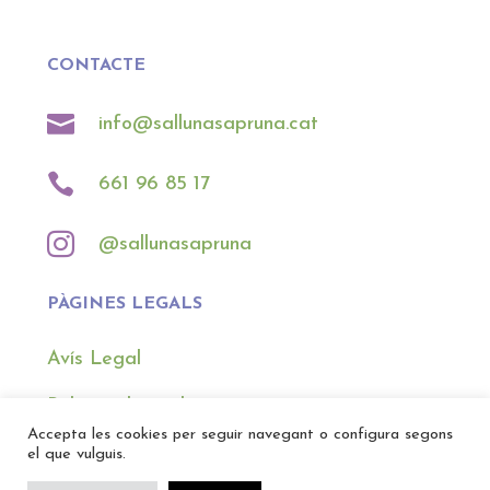
CONTACTE

info@sallunasapruna.cat

661 96 85 17

@sallunasapruna
PÀGINES LEGALS
Avís Legal
Política de cookies
Accepta les cookies per seguir navegant o configura segons
Política de privacitat
el que vulguis.