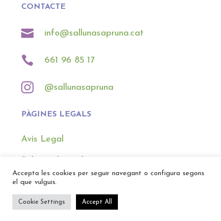
CONTACTE

info@sallunasapruna.cat

661 96 85 17

@sallunasapruna
PÀGINES LEGALS
Avís Legal
Política de cookies
Accepta les cookies per seguir navegant o configura segons
Política de privacitat
el que vulguis.
Política de devolucions
Cookie Settings
Accept All