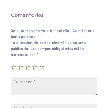
precios:
desde
desde
1,50 €
Comentarios
7,00 €
hasta
hasta
2,00 €
9,00 €
Sé el primero en valorar “Botella «Com fer una
bona pomada»”
Tu dirección de correo electrónico no será
publicada.
Los campos obligatorios están
marcados con
*