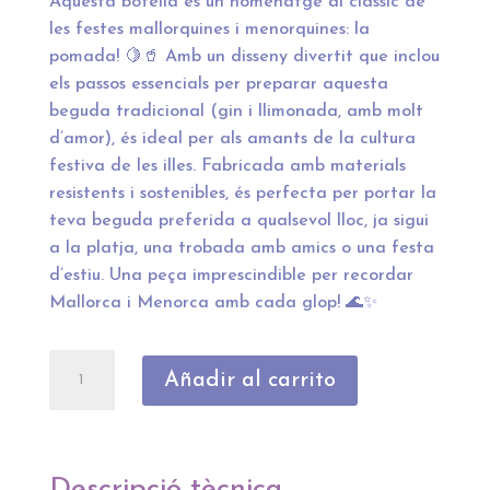
Aquesta botella és un homenatge al clàssic de
les festes mallorquines i menorquines: la
pomada! 🍋🥤 Amb un disseny divertit que inclou
els passos essencials per preparar aquesta
beguda tradicional (gin i llimonada, amb molt
d’amor), és ideal per als amants de la cultura
festiva de les illes. Fabricada amb materials
resistents i sostenibles, és perfecta per portar la
teva beguda preferida a qualsevol lloc, ja sigui
a la platja, una trobada amb amics o una festa
d’estiu. Una peça imprescindible per recordar
Mallorca i Menorca amb cada glop! 🌊✨
Botella
Añadir al carrito
"Com
fer
una
bona
Descripció tècnica