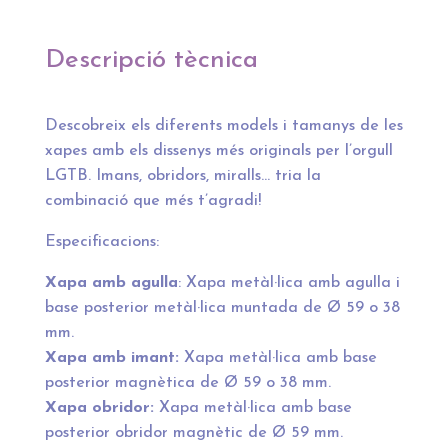
Descripció tècnica
Descobreix els diferents models i tamanys de les
xapes amb els dissenys més originals per l’orgull
LGTB. Imans, obridors, miralls… tria la
combinació que més t’agradi!
Especificacions:
Xapa amb agulla
: Xapa metàl·lica amb agulla i
base posterior metàl·lica muntada de Ø 59 o 38
mm.
Xapa amb imant:
Xapa metàl·lica amb base
posterior magnètica de Ø 59 o 38 mm.
Xapa obridor:
Xapa metàl·lica amb base
posterior obridor magnètic de Ø 59 mm.