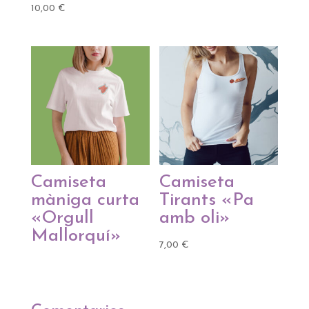
10,00
€
Camiseta
Camiseta
màniga curta
Tirants «Pa
«Orgull
amb oli»
Mallorquí»
7,00
€