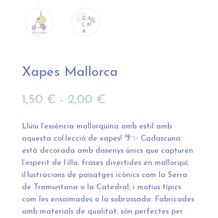
Xapes Mallorca
Rango
1,50
€
-
2,00
€
de
precios:
Lluïu l’essència mallorquina amb estil amb
desde
aquesta col·lecció de xapes! 🌴✨ Cadascuna
1,50 €
està decorada amb dissenys únics que capturen
hasta
l’esperit de l’illa: frases divertides en mallorquí,
2,00 €
il·lustracions de paisatges icònics com la Serra
de Tramuntana o la Catedral, i motius típics
com les ensaïmades o la sobrassada. Fabricades
amb materials de qualitat, són perfectes per