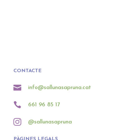
CONTACTE

info@sallunasapruna.cat

661 96 85 17

@sallunasapruna
PÀGINES LEGALS