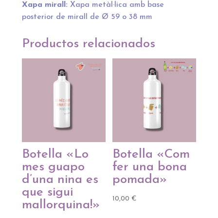
Xapa mirall:
Xapa metàl·lica amb base
posterior de mirall de Ø 59 o 38 mm
Productos relacionados
Botella «Lo
Botella «Com
mes guapo
fer una bona
d’una nina es
pomada»
que sigui
10,00
€
mallorquina!»