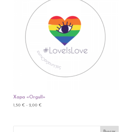
Xapa «Orgull»
Rango
1,50
€
-
2,00
€
de
precios:
desde
Buscar