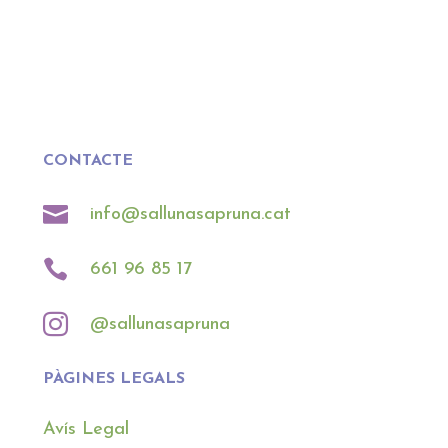
CONTACTE

info@sallunasapruna.cat

661 96 85 17

@sallunasapruna
PÀGINES LEGALS
Avís Legal