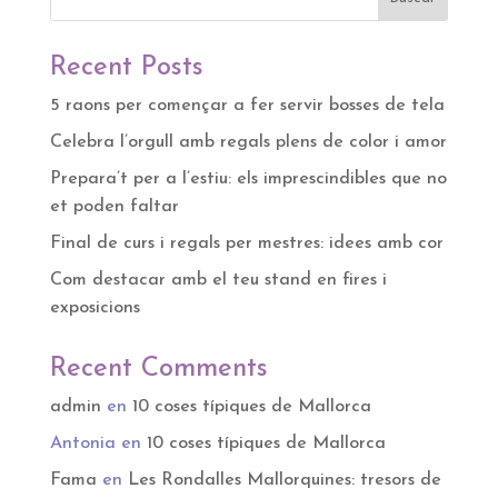
1,50 €
hasta
2,00 €
Recent Posts
5 raons per començar a fer servir bosses de tela
Celebra l’orgull amb regals plens de color i amor
Prepara’t per a l’estiu: els imprescindibles que no
et poden faltar
Final de curs i regals per mestres: idees amb cor
Com destacar amb el teu stand en fires i
exposicions
Recent Comments
admin
en
10 coses típiques de Mallorca
Antonia
en
10 coses típiques de Mallorca
Fama
en
Les Rondalles Mallorquines: tresors de