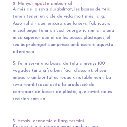
2. Menys impacte ambiental
A més de la seva durabilitat, les bosses de tela
tenen tenen un cicle de vida molt més llarg.
Això vol dir que, encara que la seva fabricació
inicial pugui tenir un cost energètic similar o una
mica superior que el de les bosses plàstiques, el
seu ús prolongat compensa amb escreix aquesta
diferència.
Si feim servir una bossa de tela almenys 100
vegades (una xifra ben fàcil d’assolir), el seu
impacte ambiental es redueix notablement. La
seva reutilització evita la producció de
centenars de bosses de plàstic, que sovint no es
reciclen com cal.
3. Estalvi econòmic a llarg termini
Encara que al principi pugui semblar una