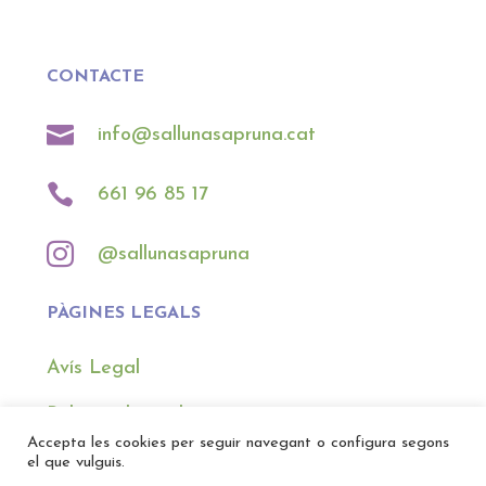
CONTACTE

info@sallunasapruna.cat

661 96 85 17

@sallunasapruna
PÀGINES LEGALS
Avís Legal
Política de cookies
Accepta les cookies per seguir navegant o configura segons
Política de privacitat
el que vulguis.