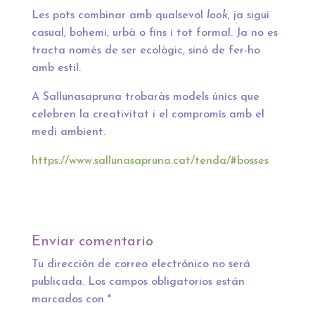
Les pots combinar amb qualsevol
look
, ja sigui
casual, bohemi, urbà o fins i tot formal. Ja no es
tracta només de ser ecològic, sinó de fer-ho
amb estil.
A Sallunasapruna trobaràs models únics que
celebren la creativitat i el compromís amb el
medi ambient.
https://www.sallunasapruna.cat/tenda/#bosses
Enviar comentario
Tu dirección de correo electrónico no será
publicada.
Los campos obligatorios están
marcados con
*