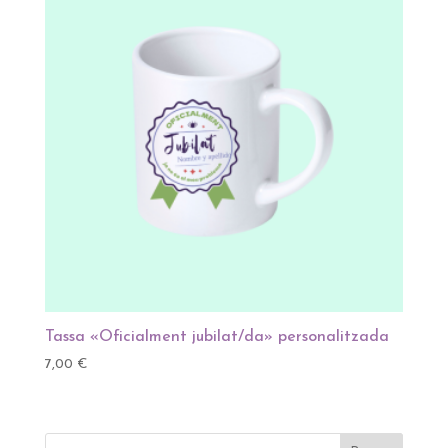
Tassa «Oficialment jubilat/da» personalitzada
7,00
€