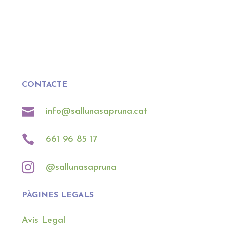
CONTACTE

info@sallunasapruna.cat

661 96 85 17

@sallunasapruna
PÀGINES LEGALS
Avís Legal