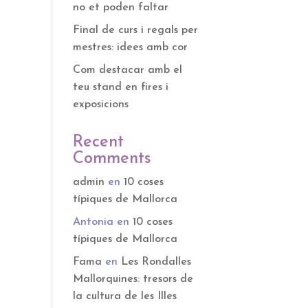
no et poden faltar
Final de curs i regals per
mestres: idees amb cor
Com destacar amb el
teu stand en fires i
exposicions
Recent
Comments
admin
en
10 coses
típiques de Mallorca
Antonia
en
10 coses
típiques de Mallorca
Fama
en
Les Rondalles
Mallorquines: tresors de
la cultura de les Illes