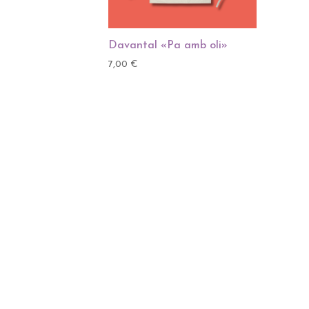
Davantal «Pa amb oli»
7,00
€