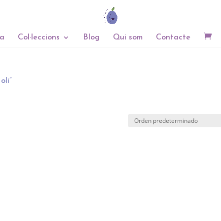
a
Col·leccions
Blog
Qui som
Contacte
oli”