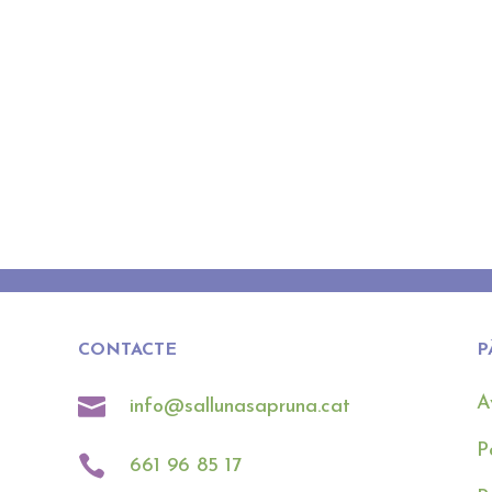
CONTACTE
P

A
info@sallunasapruna.cat
P

661 96 85 17