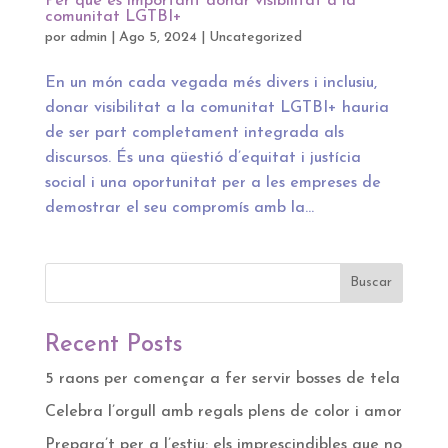
Per què és important donar visibilitat a la
comunitat LGTBI+
por
admin
|
Ago 5, 2024
|
Uncategorized
En un món cada vegada més divers i inclusiu,
donar visibilitat a la comunitat LGTBI+ hauria
de ser part completament integrada als
discursos. És una qüestió d’equitat i justícia
social i una oportunitat per a les empreses de
demostrar el seu compromís amb la...
Buscar
Recent Posts
5 raons per començar a fer servir bosses de tela
Celebra l’orgull amb regals plens de color i amor
Prepara’t per a l’estiu: els imprescindibles que no