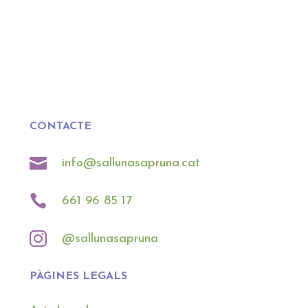
CONTACTE

info@sallunasapruna.cat

661 96 85 17

@sallunasapruna
PÀGINES LEGALS