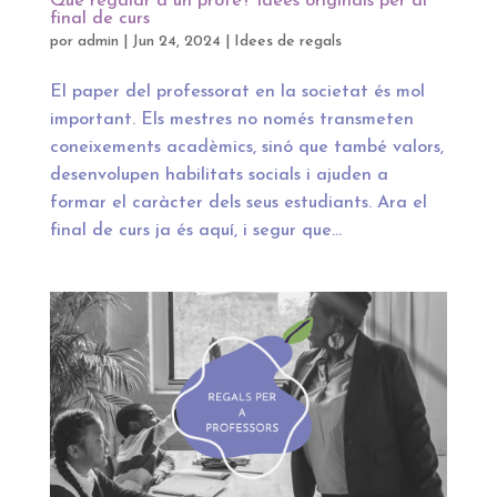
Què regalar a un profe? Idees originals per al
final de curs
por
admin
|
Jun 24, 2024
|
Idees de regals
El paper del professorat en la societat és mol
important. Els mestres no només transmeten
coneixements acadèmics, sinó que també valors,
desenvolupen habilitats socials i ajuden a
formar el caràcter dels seus estudiants. Ara el
final de curs ja és aquí, i segur que...