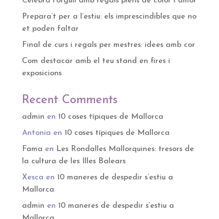
Celebra l’orgull amb regals plens de color i amor
Prepara’t per a l’estiu: els imprescindibles que no
et poden faltar
Final de curs i regals per mestres: idees amb cor
Com destacar amb el teu stand en fires i
exposicions
Recent Comments
admin
en
10 coses típiques de Mallorca
Antonia
en
10 coses típiques de Mallorca
Fama
en
Les Rondalles Mallorquines: tresors de
la cultura de les Illes Balears
Xesca
en
10 maneres de despedir s’estiu a
Mallorca
admin
en
10 maneres de despedir s’estiu a
Mallorca