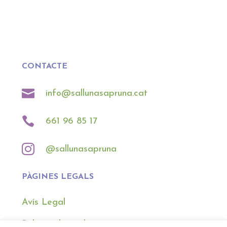
CONTACTE

info@sallunasapruna.cat

661 96 85 17

@sallunasapruna
PÀGINES LEGALS
Avís Legal
Política de cookies