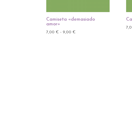
Camiseta «demasiado
Ca
amor»
7,
Rango
7,00
€
-
9,00
€
de
precios:
desde
7,00 €
hasta
9,00 €