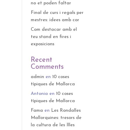
no et poden faltar
Final de curs i regals per
mestres: idees amb cor
Com destacar amb el
teu stand en fires i
exposicions
Recent
Comments
admin
en
10 coses
típiques de Mallorca
Antonia
en
10 coses
típiques de Mallorca
Fama
en
Les Rondalles
Mallorquines: tresors de
la cultura de les Illes