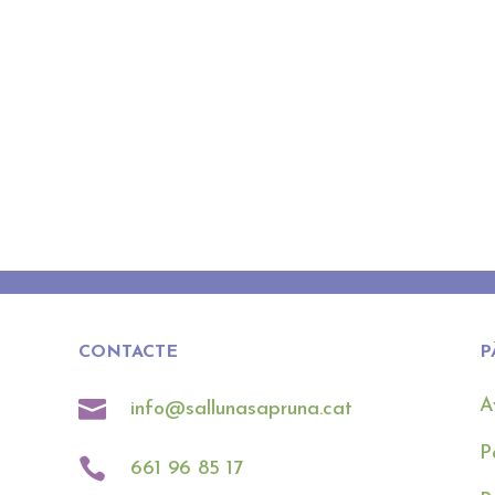
CONTACTE
P

A
info@sallunasapruna.cat
P

661 96 85 17