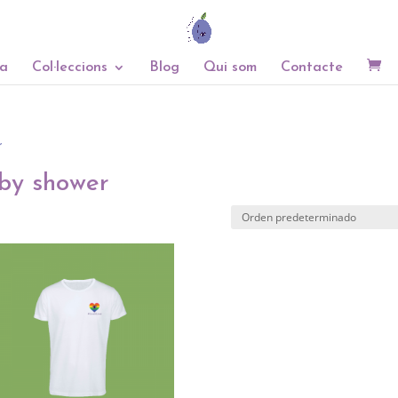
a
Col·leccions
Blog
Qui som
Contacte
r
by shower