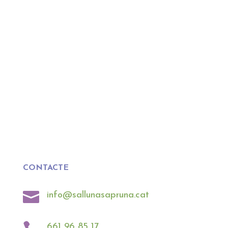
CONTACTE

info@sallunasapruna.cat
661 96 85 17