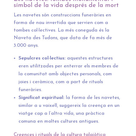
símbol de la vida després de la mort
Les navetes són construccions funeràries en
forma de nau invertida que servien com a
tombes col·lectives. La més coneguda és la
Naveta des Tudons, que data de fa més de
3.000 anys.
Sepulcres col·lectius:
aquestes estructures
eren utilitzades per enterrar els membres de
la comunitat amb objectes personals, com
joies i ceràmica, com a part de rituals
funeràries.
Significat espiritual:
la forma de les navetes,
similar a u vaixell, suggereix la creença en un
viatge cap a l’altra vida, una pràctica
comuna en moltes cultures antigues.
Creences i rituals de la cultura talaiòtica