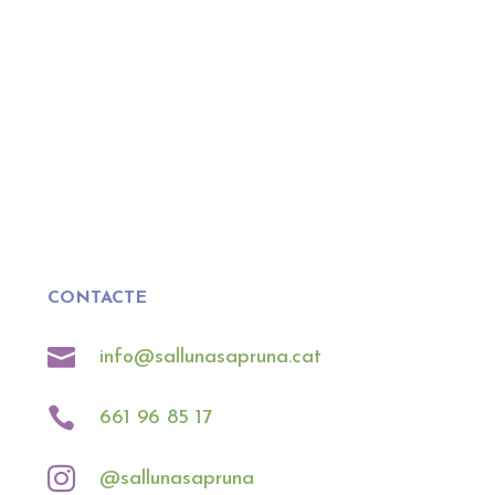
CONTACTE

info@sallunasapruna.cat

661 96 85 17

@sallunasapruna