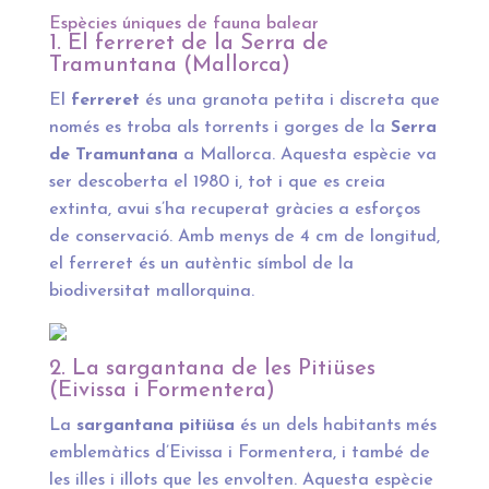
Espècies úniques de fauna balear
1. El ferreret de la Serra de
Tramuntana (Mallorca)
El
ferreret
és una granota petita i discreta que
només es troba als torrents i gorges de la
Serra
de Tramuntana
a Mallorca. Aquesta espècie va
ser descoberta el 1980 i, tot i que es creia
extinta, avui s’ha recuperat gràcies a esforços
de conservació. Amb menys de 4 cm de longitud,
el ferreret és un autèntic símbol de la
biodiversitat mallorquina.
2. La sargantana de les Pitiüses
(Eivissa i Formentera)
La
sargantana pitiüsa
és un dels habitants més
emblemàtics d’Eivissa i Formentera, i també de
les illes i illots que les envolten. Aquesta espècie