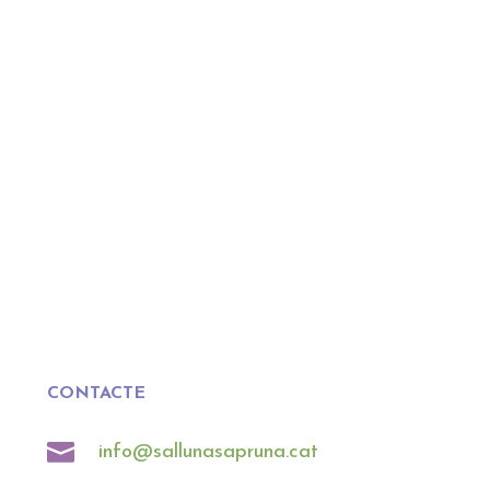
CONTACTE

info@sallunasapruna.cat