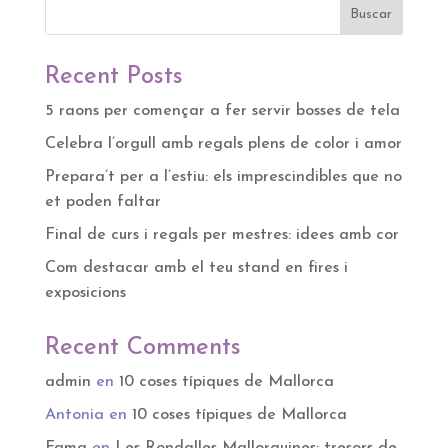
Buscar
Recent Posts
5 raons per començar a fer servir bosses de tela
Celebra l’orgull amb regals plens de color i amor
Prepara’t per a l’estiu: els imprescindibles que no
et poden faltar
Final de curs i regals per mestres: idees amb cor
Com destacar amb el teu stand en fires i
exposicions
Recent Comments
admin
en
10 coses típiques de Mallorca
Antonia
en
10 coses típiques de Mallorca
Fama
en
Les Rondalles Mallorquines: tresors de