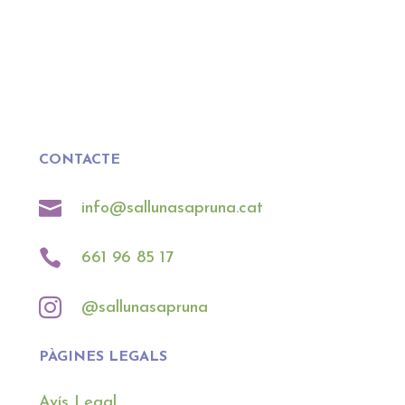
CONTACTE

info@sallunasapruna.cat

661 96 85 17

@sallunasapruna
PÀGINES LEGALS
Avís Legal