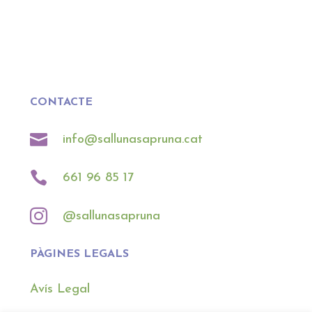
CONTACTE

info@sallunasapruna.cat

661 96 85 17

@sallunasapruna
PÀGINES LEGALS
Avís Legal